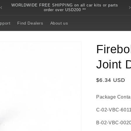
WORLDWIDE FREE SHIPPING on all car kits or parts
order over USD200 **
pport
Find Dealers
About us
Firebo
Joint
Regular
$6.34 USD
price
Package Contai
C-02-VBC-6011 
B-02-VBC-0020 