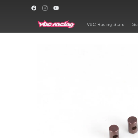
Skip to
content
Facebook
Instagram
YouTube
VBC Racing Store
Su
Skip to
product
information