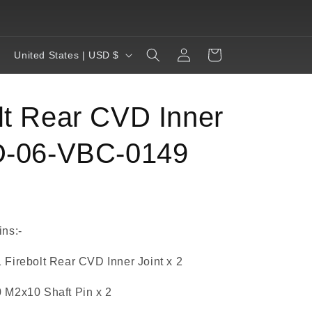
RACING. REINVENTED. REBORN.
Log
C
Cart
United States | USD $
in
o
u
lt Rear CVD Inner
n
t
 D-06-VBC-0149
r
y
/
r
ns:-
e
Firebolt Rear CVD Inner Joint x 2
g
i
M2x10 Shaft Pin x 2
o