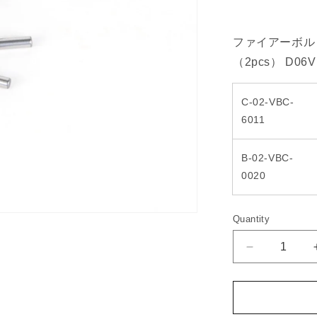
ファイアーボル
（2pcs） D06V
C-02-VBC-
6011
B-02-VBC-
0020
Quantity
Quantity
Decrease
quantity
for
Firebolt
Rear