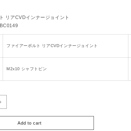
n
ト リアCVDインナージョイント
BC0149
ファイアーボルト リアCVDインナージョイント
M2x10 シャフトピン
Increase
quantity
for
Firebolt
Add to cart
Rear