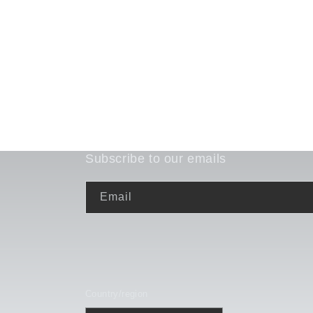
Subscribe to our emails
Email
Country/region