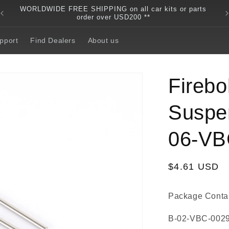
WORLDWIDE FREE SHIPPING on all car kits or parts
order over USD200 **
pport
Find Dealers
About us
Firebo
Suspen
06-VB
Regular
$4.61 USD
price
Package Contai
B-02-VBC-0029 