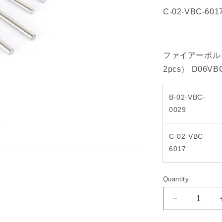
C-02-VBC-6017
ファイアーボル
2pcs） D06VB
B-02-VBC-
0029
C-02-VBC-
6017
Quantity
Quantity
Decrease
quantity