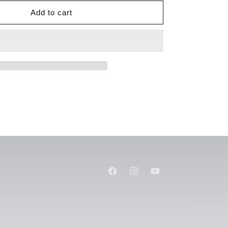
for
Firebolt
Add to cart
Rear
Suspension
Pins
Set
D-
06-
VBC-
0152
Facebook
Instagram
YouTube