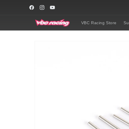
Skip to
content
Facebook
Instagram
YouTube
VBC Racing Store
Su
Skip to
product
information