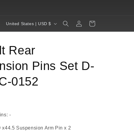
RACING. REINVENTED. REBORN.
Log
C
Cart
United States | USD $
in
o
u
lt Rear
n
t
sion Pins Set D-
r
y
C-0152
/
r
e
g
ns: -
i
x44.5 Suspension Arm Pin x 2
o